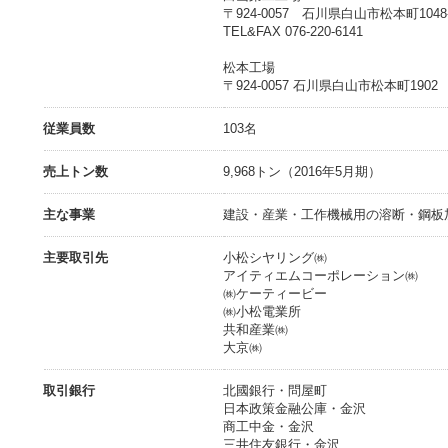
〒924-0057 石川県白山市松本町1048
TEL&FAX 076-220-6141
松本工場
〒924-0057 石川県白山市松本町1902
従業員数
103名
売上トン数
9,968トン（2016年5月期）
主な事業
建設・産業・工作機械用の溶断・鋼板
主要取引先
小松シヤリング㈱
アイティエムコーポレーション㈱
㈱ケーティービー
㈱小松電業所
共和産業㈱
大京㈱
取引銀行
北國銀行・問屋町
日本政策金融公庫・金沢
商工中金・金沢
三井住友銀行・金沢