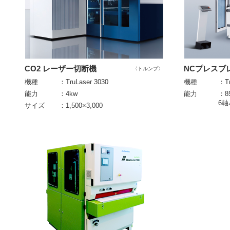
CO2 レーザー切断機
NCプレスブ
〈トルンプ〉
機種
：TruLaser 3030
機種
：Tr
能力
：4kw
能力
：8
6
サイズ
：1,500×3,000